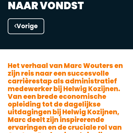
NAAR VONDST
Vorige
Het verhaal van Marc Wouters en
zijn reis naar een succesvolle
carrièrestap als administratief
medewerker bij Helwig Kozijnen.
Van een brede economische
opleiding tot de dagelijkse
uitdagingen bij Helwig Kozijnen,
Marc deelt zijn inspirerende
ervaringen en de cruciale rol van