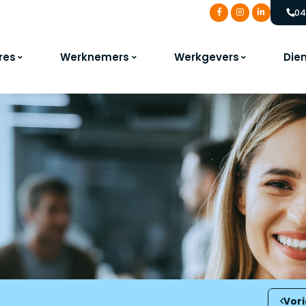
04
res
Werknemers
Werkgevers
Die
Vor