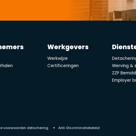
nemers
Werkgevers
Dienst
e
Werkwijze
Detacherin
rhalen
Certificeringen
Werving & s
ZZP Bemidd
Employer b
e voorwaarden detachering
Anti-Discriminatiebeleid