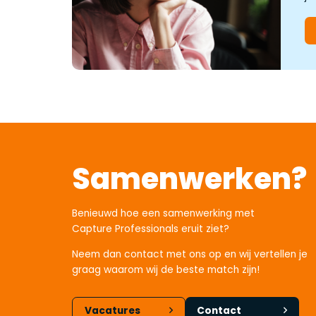
Samenwerken?
Benieuwd hoe een samenwerking met
Capture Professionals eruit ziet?
Neem dan contact met ons op en wij vertellen je
graag waarom wij de beste match zijn!
Vacatures
Contact