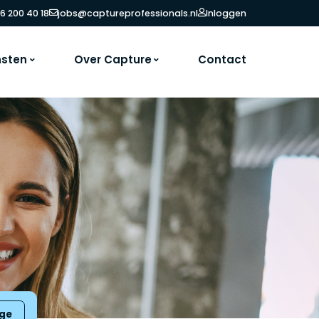
6 200 40 18
jobs@captureprofessionals.nl
Inloggen
nsten
Over Capture
Contact
ige