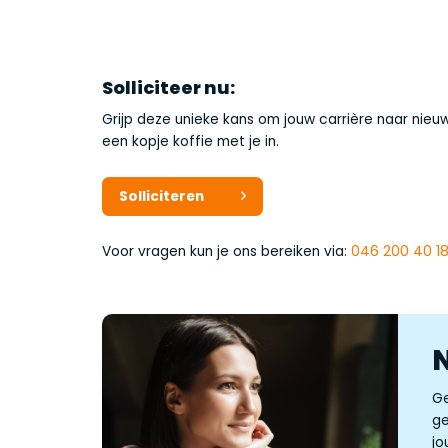
Solliciteer nu:
Grijp deze unieke kans om jouw carrière naar nieu
een kopje koffie met je in.
Solliciteren
Voor vragen kun je ons bereiken via:
046 200 40 1
Ge
ge
jo