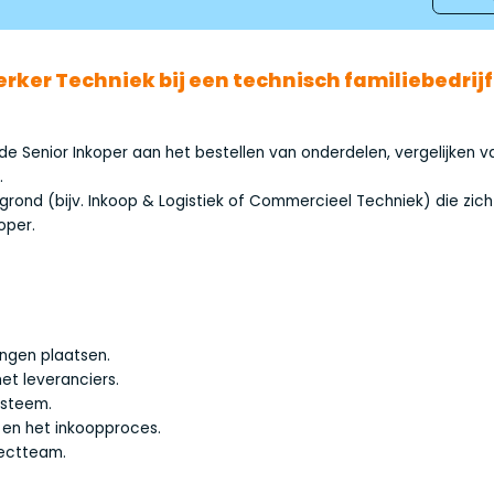
erker Techniek bij een technisch familiebedrijf
 de Senior Inkoper aan het bestellen van onderdelen, vergelijken v
.
ond (bijv. Inkoop & Logistiek of Commercieel Techniek) die zich 
oper.
ingen plaatsen.
t leveranciers.
ysteem.
 en het inkoopproces.
jectteam.