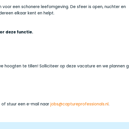
n voor een schonere leefomgeving. De sfeer is open, nuchter en
edereen elkaar kent en helpt.
r deze functie.
we hoogten te tillen! Solliciteer op deze vacature en we plannen 
8
of stuur een e-mail naar
jobs@captureprofessionals.nl
.