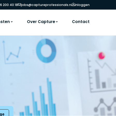
6 200 40 18
jobs@captureprofessionals.nl
Inloggen
nsten
Over Capture
Contact
ige