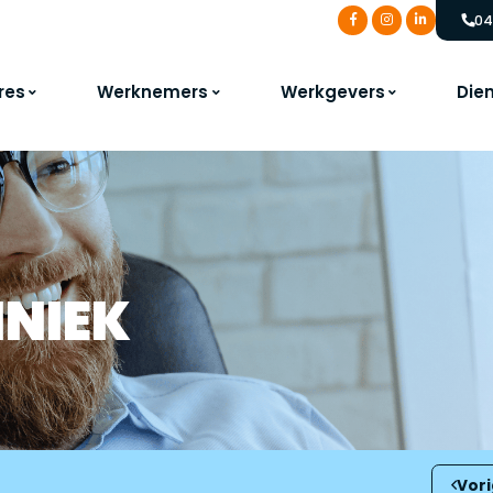
04
res
Werknemers
Werkgevers
Die
HNIEK
Vor