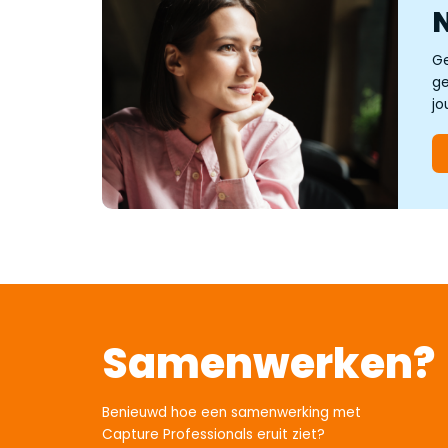
Ge
ge
jo
Samenwerken?
Benieuwd hoe een samenwerking met
Capture Professionals eruit ziet?