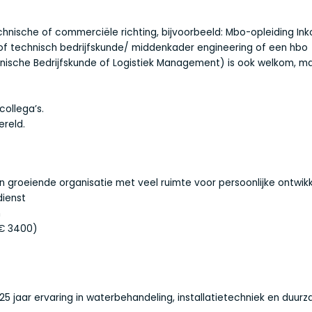
hnische of commerciële richting, bijvoorbeeld: Mbo-opleiding In
of technisch bedrijfskunde/ middenkader engineering of een hbo
nische Bedrijfskunde of Logistiek Management) is ook welkom, m
ollega’s.
ereld.
n groeiende organisatie met veel ruimte voor persoonlijke ontwikk
dienst
m
 € 3400)
a 25 jaar ervaring in waterbehandeling, installatietechniek en duur