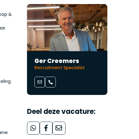
koop &
aar
Ger Creemers
Recruitment Specialist
eling.
Deel deze vacature:
zame