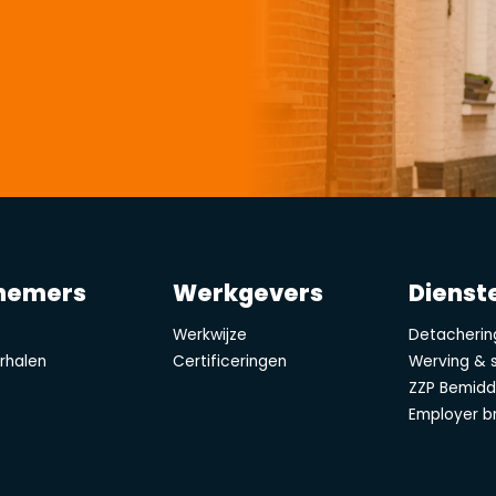
nemers
Werkgevers
Dienst
e
Werkwijze
Detacherin
rhalen
Certificeringen
Werving & s
ZZP Bemidd
Employer b